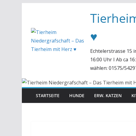
Zum
Tierhei
Inhalt
springen
♥
Echtelerstrasse 15 
16:00 Uhr I Ab ca 1
wählen: 01575/5429
STARTSEITE
HUNDE
ERW. KATZEN
K