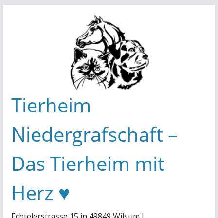
Zum
Inhalt
springen
Tierheim
Niedergrafschaft –
Das Tierheim mit
Herz ♥
Echtelerstrasse 15 in 49849 Wilsum I