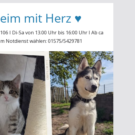
heim mit Herz ♥
06 I Di-Sa von 13.00 Uhr bis 16:00 Uhr I Ab ca
 im Notdienst wählen: 01575/5429781