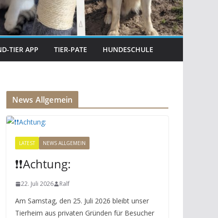
D-TIER APP
TIER-PATE
HUNDESCHULE
News Allgemein
LATEST
NEWS ALLGEMEIN
❗️❗️Achtung:
22. Juli 2026
Ralf
Am Samstag, den 25. Juli 2026 bleibt unser
Tierheim aus privaten Gründen für Besucher