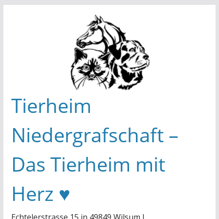
Zum
Inhalt
springen
Tierheim
Niedergrafschaft –
Das Tierheim mit
Herz ♥
Echtelerstrasse 15 in 49849 Wilsum I