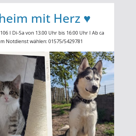
rheim mit Herz ♥
06 I Di-Sa von 13.00 Uhr bis 16:00 Uhr I Ab ca
 im Notdienst wählen: 01575/5429781