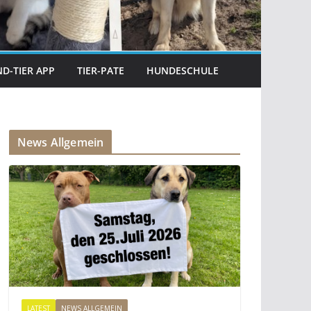
D-TIER APP
TIER-PATE
HUNDESCHULE
News Allgemein
LATEST
NEWS ALLGEMEIN