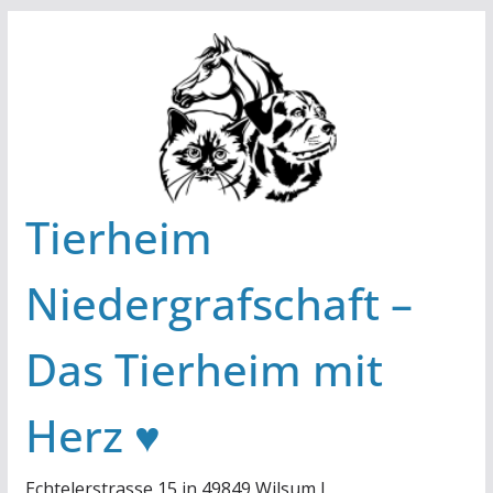
Zum
Inhalt
springen
Tierheim
Niedergrafschaft –
Das Tierheim mit
Herz ♥
Echtelerstrasse 15 in 49849 Wilsum I