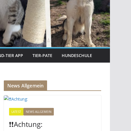
D-TIER APP
TIER-PATE
HUNDESCHULE
News Allgemein
LATEST
NEWS ALLGEMEIN
❗️❗️Achtung: