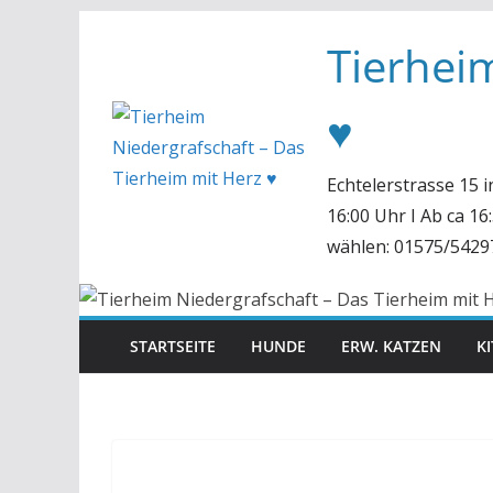
Zum
Tierhei
Inhalt
springen
♥
Echtelerstrasse 15 
16:00 Uhr I Ab ca 1
wählen: 01575/5429
STARTSEITE
HUNDE
ERW. KATZEN
K