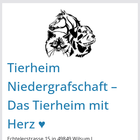
Zum
Inhalt
springen
Tierheim
Niedergrafschaft –
Das Tierheim mit
Herz ♥
Echtelerstrasse 15 in 49849 Wilsum I