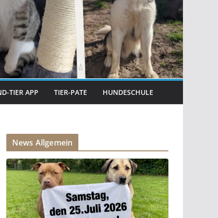
D-TIER APP
TIER-PATE
HUNDESCHULE
News Allgemein