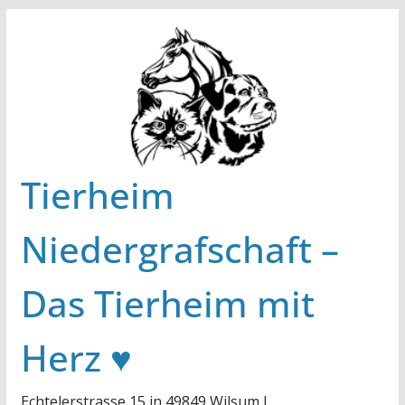
Zum
Inhalt
springen
Tierheim
Niedergrafschaft –
Das Tierheim mit
Herz ♥
Echtelerstrasse 15 in 49849 Wilsum I