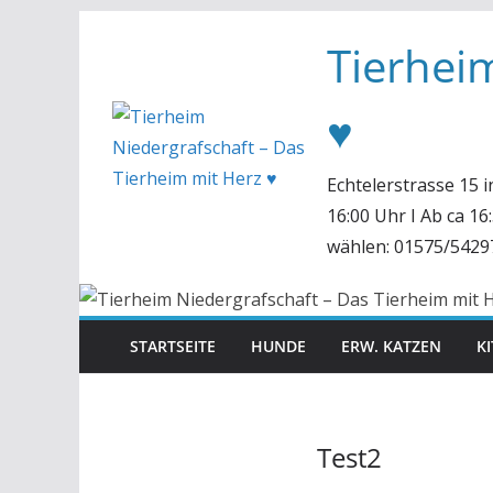
Zum
Tierhei
Inhalt
springen
♥
Echtelerstrasse 15 
16:00 Uhr I Ab ca 1
wählen: 01575/5429
STARTSEITE
HUNDE
ERW. KATZEN
K
Test2